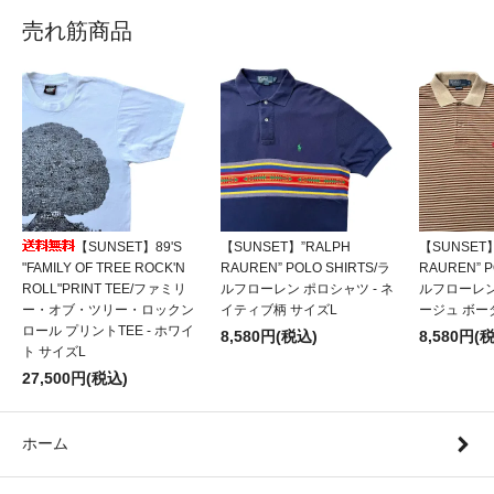
売れ筋商品
【SUNSET】89'S
【SUNSET】”RALPH
【SUNSET】
"FAMILY OF TREE ROCK'N
RAUREN” POLO SHIRTS/ラ
RAUREN” P
ROLL"PRINT TEE/ファミリ
ルフローレン ポロシャツ - ネ
ルフローレン
ー・オブ・ツリー・ロックン
イティブ柄 サイズL
ージュ ボー
ロール プリントTEE - ホワイ
8,580円(税込)
8,580円(
ト サイズL
27,500円(税込)
ホーム