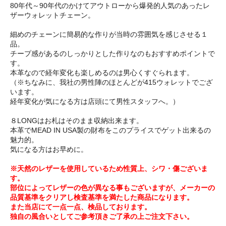
80年代～90年代のかけてアウトローから爆発的人気のあったレ
ザーウォレットチェーン。
細めのチェーンに簡易的な作りが当時の雰囲気を感じさせる１
品。
チープ感があるのしっかりとした作りなのもおすすめポイントで
す。
本革なので経年変化も楽しめるのは男心くすぐられます。
（※ちなみに、我社の男性陣のほとんどが415ウォレットでござ
います。
経年変化が気になる方は店頭にて男性スタッフへ。）
８LONGはお札はそのまま収納出来ます。
本革でMEAD IN USA製の財布をこのプライスでゲット出来るの
魅力的。
気になる方はお早めに。
※天然のレザーを使用しているため性質上、シワ・傷ございま
す。
部位によってレザーの色が異なる事もございますが、メーカーの
品質基準をクリアし検査基準を満たした商品になります。
また当店にて一点一点、検品しております。
独自の風合いとしてご参考頂きご了承の上ご注文下さい。