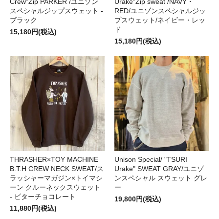
Crew"Zip PARKER /ユニゾン
Urake"Zip sweat /NAVY・
スペシャルジップスウェット -
RED/ユニゾンスペシャルジッ
ブラック
プスウェット/ネイビー・レッ
ド
15,180円(税込)
15,180円(税込)
THRASHER×TOY MACHINE
Unison Special/ "TSURI
B.T.H CREW NECK SWEAT/ス
Urake" SWEAT GRAY/ユニゾ
ラッシャーマガジン×トイマシ
ンスペシャル スウェット グレ
ーン クルーネックスウェット
ー
- ビターチョコレート
19,800円(税込)
11,880円(税込)