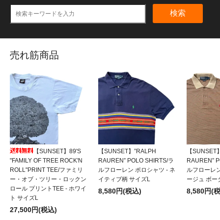
検索
売れ筋商品
【SUNSET】89'S
【SUNSET】”RALPH
【SUNSET】
"FAMILY OF TREE ROCK'N
RAUREN” POLO SHIRTS/ラ
RAUREN” P
ROLL"PRINT TEE/ファミリ
ルフローレン ポロシャツ - ネ
ルフローレン
ー・オブ・ツリー・ロックン
イティブ柄 サイズL
ージュ ボー
ロール プリントTEE - ホワイ
8,580円(税込)
8,580円(
ト サイズL
27,500円(税込)