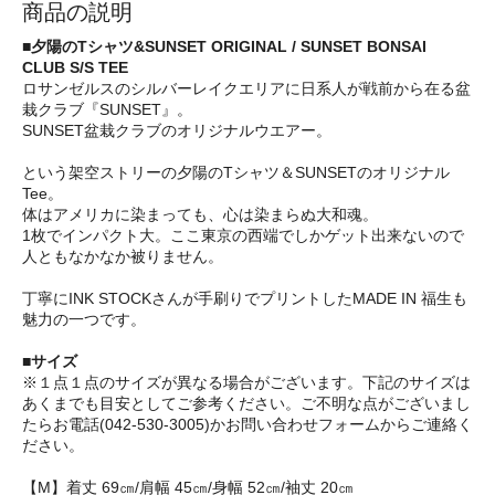
商品の説明
■夕陽のTシャツ&SUNSET ORIGINAL / SUNSET BONSAI
CLUB S/S TEE
ロサンゼルスのシルバーレイクエリアに日系人が戦前から在る盆
栽クラブ『SUNSET』。
SUNSET盆栽クラブのオリジナルウエアー。
という架空ストリーの夕陽のTシャツ＆SUNSETのオリジナル
Tee。
体はアメリカに染まっても、心は染まらぬ大和魂。
1枚でインパクト大。ここ東京の西端でしかゲット出来ないので
人ともなかなか被りません。
丁寧にINK STOCKさんが手刷りでプリントしたMADE IN 福生も
魅力の一つです。
■サイズ
※１点１点のサイズが異なる場合がございます。下記のサイズは
あくまでも目安としてご参考ください。ご不明な点がございまし
たらお電話(042-530-3005)かお問い合わせフォームからご連絡く
ださい。
【M】着丈 69㎝/肩幅 45㎝/身幅 52㎝/袖丈 20㎝