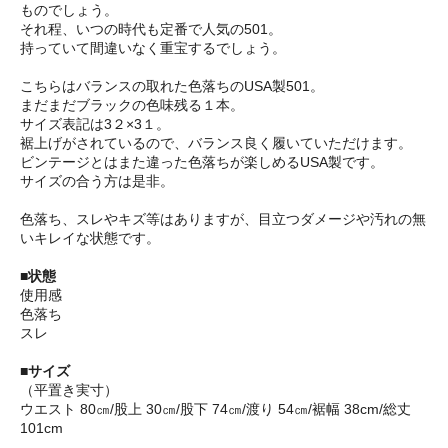
ものでしょう。
それ程、いつの時代も定番で人気の501。
持っていて間違いなく重宝するでしょう。
こちらはバランスの取れた色落ちのUSA製501。
まだまだブラックの色味残る１本。
サイズ表記は3２×3１。
裾上げがされているので、バランス良く履いていただけます。
ビンテージとはまた違った色落ちが楽しめるUSA製です。
サイズの合う方は是非。
色落ち、スレやキズ等はありますが、目立つダメージや汚れの無
いキレイな状態です。
■状態
使用感
色落ち
スレ
■サイズ
（平置き実寸）
ウエスト 80㎝/股上 30㎝/股下 74㎝/渡り 54㎝/裾幅 38cm/総丈
101cm