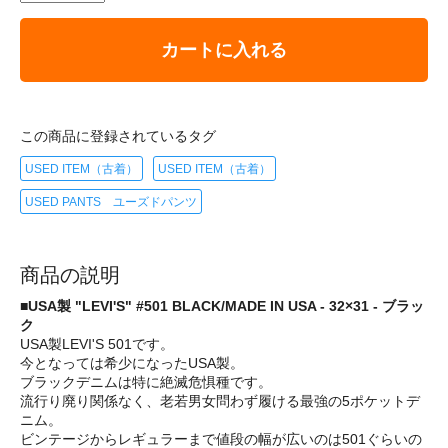
カートに入れる
この商品に登録されているタグ
USED ITEM（古着）
USED ITEM（古着）
USED PANTS ユーズドパンツ
商品の説明
■USA製 "LEVI'S" #501 BLACK/MADE IN USA - 32×31 - ブラッ
ク
USA製LEVI'S 501です。
今となっては希少になったUSA製。
ブラックデニムは特に絶滅危惧種です。
流行り廃り関係なく、老若男女問わず履ける最強の5ポケットデ
ニム。
ビンテージからレギュラーまで値段の幅が広いのは501ぐらいの