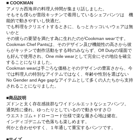
■ COOKMAN
アメリカ西海岸の料理人仲間が集まり話しました。
そもそも僕らが普段キッチンで着用しているシェフパンツは 機
能的で動きやすいし快適だ。
でも料理をクリエイトするときに、もっとカッコいいウェアは無
いかと
その彼らの要望を満たす為に生れたのがCookman wearです。
Cookman Chef Pantsは、そのデザイン及び機能性の高さから彼
らがキッチンで創作活動をする時のみならず、Off Dutyの場面で
も好んで使用され、One mile wearとして完全にその地位を確立
することになりました。
Cookman wearは手ごろな価格とそのデザインの豊富さから、今
では料理人の特別なアイテムではなく、年齢や性別を選ばない
No Gender and Age gapなアイテムとして多くの人たちから支持
されることになりました。
■商品説明
ズドンと太く存在感抜群なワイドシルエットなシェフパンツ。
通気性に優れ、ゆったりとしているので動きやすさ◎
ウエストゴム＋ドローコード仕様で楽な履き心地は健在。
インディゴデニムで色落ちも楽しめます。
何かと合わせやすく、１年通して重宝するパンツです。
■サイズ