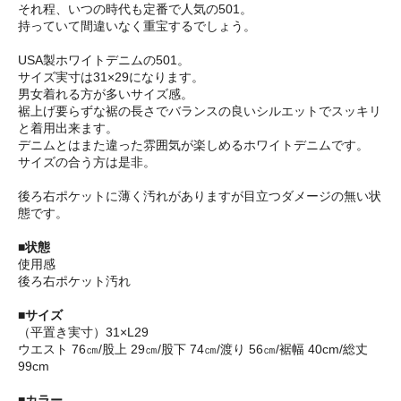
それ程、いつの時代も定番で人気の501。
持っていて間違いなく重宝するでしょう。
USA製ホワイトデニムの501。
サイズ実寸は31×29になります。
男女着れる方が多いサイズ感。
裾上げ要らずな裾の長さでバランスの良いシルエットでスッキリ
と着用出来ます。
デニムとはまた違った雰囲気が楽しめるホワイトデニムです。
サイズの合う方は是非。
後ろ右ポケットに薄く汚れがありますが目立つダメージの無い状
態です。
■状態
使用感
後ろ右ポケット汚れ
■サイズ
（平置き実寸）31×L29
ウエスト 76㎝/股上 29㎝/股下 74㎝/渡り 56㎝/裾幅 40cm/総丈
99cm
■カラー