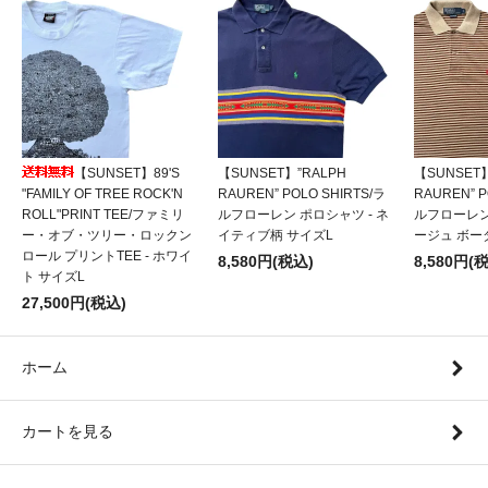
【SUNSET】89'S
【SUNSET】”RALPH
【SUNSET】
"FAMILY OF TREE ROCK'N
RAUREN” POLO SHIRTS/ラ
RAUREN” P
ROLL"PRINT TEE/ファミリ
ルフローレン ポロシャツ - ネ
ルフローレン
ー・オブ・ツリー・ロックン
イティブ柄 サイズL
ージュ ボー
ロール プリントTEE - ホワイ
8,580円(税込)
8,580円(
ト サイズL
27,500円(税込)
ホーム
カートを見る