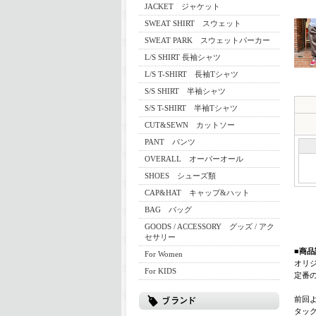
JACKET ジャケット
SWEAT SHIRT スウェット
SWEAT PARK スウェットパーカー
L/S SHIRT 長袖シャツ
L/S T-SHIRT 長袖Tシャツ
S/S SHIRT 半袖シャツ
S/S T-SHIRT 半袖Tシャツ
CUT&SEWN カットソー
PANT パンツ
OVERALL オーバーオール
SHOES シューズ類
CAP&HAT キャップ&ハット
BAG バッグ
GOODS / ACCESSORY グッズ / アク
セサリー
■商品
For Women
オリ
For KIDS
定番
前回
タッ