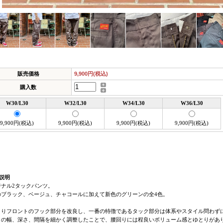
販売価格
9,900円(税込)
購入数
W30/L30
W32/L30
W34/L30
W36/L30
9,900円(税込)
9,900円(税込)
9,900円(税込)
9,900円(税込)
説明
ジナル2タックパンツ。
のブラック、ベージュ、チャコールに加えて新色のグリーンの全4色。
よりフロントのフック部分を改良し、一番の特徴であるタック部分は体系やスタイル問わず
クの幅、深さ、間隔を細かく調整したことで、腰回りには程良いボリューム感とゆとりがあ