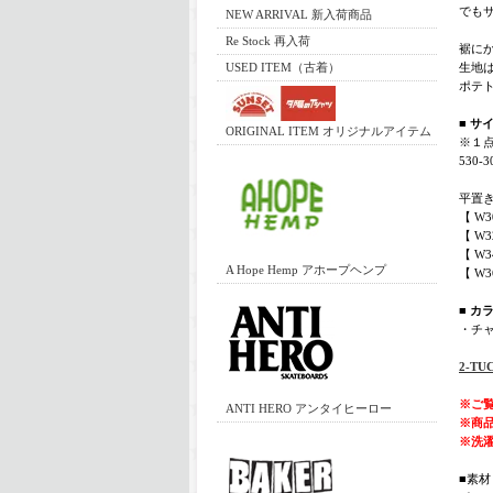
でも
NEW ARRIVAL 新入荷商品
Re Stock 再入荷
裾に
USED ITEM（古着）
生地
ポテ
■ サ
ORIGINAL ITEM オリジナルアイテム
※１
530
平置
【 W3
【 W3
【 W3
A Hope Hemp アホープヘンプ
【 W3
■ カ
・チ
2-T
※ご
ANTI HERO アンタイヒーロー
※商
※洗
■素材