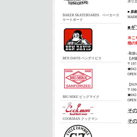
ポリエ
■ 原
BAKER SKATEBOARDS ベーカース
MADE
ケートボード
■
※こ
他の
-取扱
BEN DAVIS ベンデイビス
【夕
〒19
☎042-
OPEN 
【SU
〒19
☎042-
BIG MIKE ビッグマイク
OPEN 
その
COOKMAN クックマン
そ