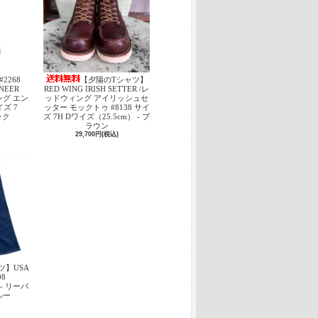
#2268
【夕陽のTシャツ】
INEER
RED WING IRISH SETTER /レ
ング エン
ッドウィング アイリッシュセ
ズ 7
ッター モックトゥ #8138 サイ
ック
ズ 7H Dワイズ（25.5cm） - ブ
ラウン
29,700円(税込)
ツ】USA
08
 - リーバ
ブルー