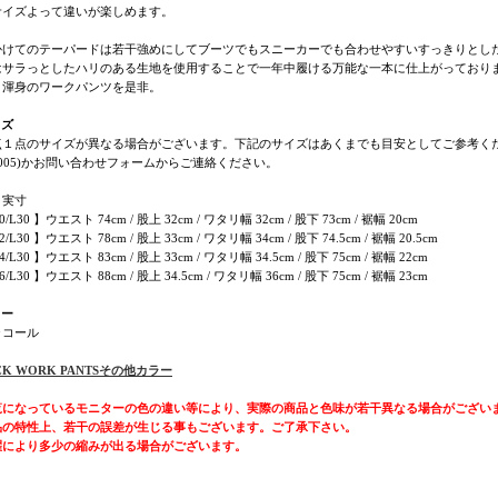
サイズよって違いが楽しめます。
かけてのテーパードは若干強めにしてブーツでもスニーカーでも合わせやすいすっきりとし
はサラっとしたハリのある生地を使用することで一年中履ける万能な一本に仕上がっており
ト渾身のワークパンツを是非。
イズ
点１点のサイズが異なる場合がございます。下記のサイズはあくまでも目安としてご参考くださ
-3005)かお問い合わせフォームからご連絡ください。
き実寸
0/L30 】ウエスト 74cm / 股上 32cm / ワタリ幅 32cm / 股下 73cm / 裾幅 20cm
2/L30 】ウエスト 78cm / 股上 33cm / ワタリ幅 34cm / 股下 74.5cm / 裾幅 20.5cm
4/L30 】ウエスト 83cm / 股上 33cm / ワタリ幅 34.5cm / 股下 75cm / 裾幅 22cm
6/L30 】ウエスト 88cm / 股上 34.5cm / ワタリ幅 36cm / 股下 75cm / 裾幅 23cm
ラー
ャコール
UCK WORK PANTSその他カラー
覧になっているモニターの色の違い等により、実際の商品と色味が若干異なる場合がござい
品の特性上、若干の誤差が生じる事もございます。ご了承下さい。
濯により多少の縮みが出る場合がございます。