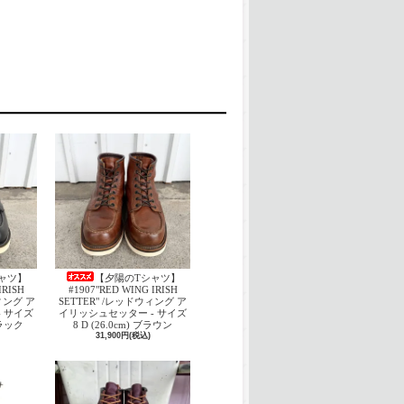
ャツ】
【夕陽のTシャツ】
IRISH
#1907"RED WING IRISH
ウィング ア
SETTER" /レッドウィング ア
 サイズ
イリッシュセッター - サイズ
 ブラック
8 D (26.0cm) ブラウン
31,900円(税込)