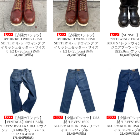
【夕陽のTシャツ】
【夕陽のTシャツ】
【SUNSET】
#9106"RED WING IRISH
#9106"RED WING IRISH
"RED WING" ENG
SETTER" /レッドウィング ア
SETTER" /レッドウィング ア
BOOTS / レッドウィ
イリッシュセッター - サイズ
イリッシュセッター - サイズ
ジニアブーツ - サイ
8 1/2 D (26.5cm) 赤茶
7 1/2 D (25.5cm) 赤茶
D(25.0cm)ブラ
33,000円(税込)
29,700円(税込)
59,400円(税込)
【夕陽のTシャツ】
【夕陽のTシャツ】USA
【夕陽のTシャ
【VINTAGE】60’S USA製
製 "LEVI'S" #509
製 "LEVI'S" #5
"LEVI'S" #551ZXX BLUE/ヴィ
BLUE/MADE IN USA - リーバ
BLUE/MADE IN USA
ンテージ 60年代 リーバイス
イス 36×32 - ブルー
イス 38×30 - 
551ZXX 41×31
15,400円(税込)
15,400円(税込)
176,000円(税込)