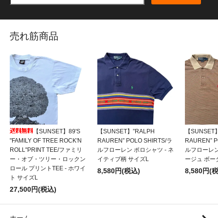
売れ筋商品
【SUNSET】89'S
【SUNSET】”RALPH
【SUNSET】
"FAMILY OF TREE ROCK'N
RAUREN” POLO SHIRTS/ラ
RAUREN” P
ROLL"PRINT TEE/ファミリ
ルフローレン ポロシャツ - ネ
ルフローレン
ー・オブ・ツリー・ロックン
イティブ柄 サイズL
ージュ ボー
ロール プリントTEE - ホワイ
8,580円(税込)
8,580円(
ト サイズL
27,500円(税込)
ホーム