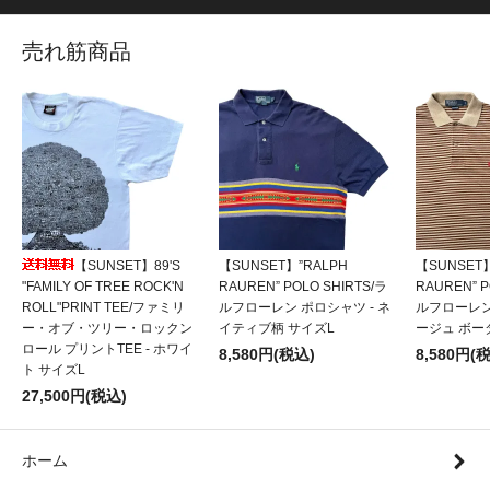
売れ筋商品
【SUNSET】89'S
【SUNSET】”RALPH
【SUNSET】
"FAMILY OF TREE ROCK'N
RAUREN” POLO SHIRTS/ラ
RAUREN” P
ROLL"PRINT TEE/ファミリ
ルフローレン ポロシャツ - ネ
ルフローレン
ー・オブ・ツリー・ロックン
イティブ柄 サイズL
ージュ ボー
ロール プリントTEE - ホワイ
8,580円(税込)
8,580円(
ト サイズL
27,500円(税込)
ホーム