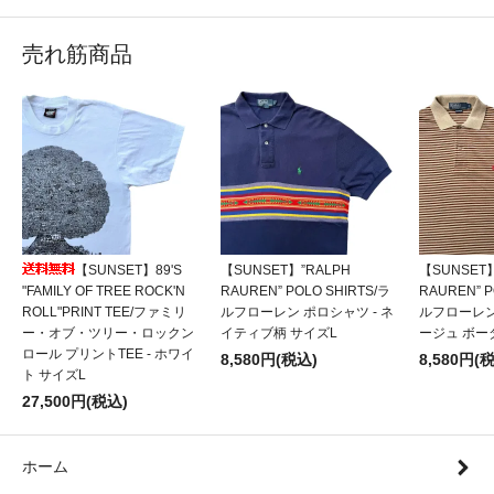
売れ筋商品
【SUNSET】89'S
【SUNSET】”RALPH
【SUNSET】
"FAMILY OF TREE ROCK'N
RAUREN” POLO SHIRTS/ラ
RAUREN” P
ROLL"PRINT TEE/ファミリ
ルフローレン ポロシャツ - ネ
ルフローレン
ー・オブ・ツリー・ロックン
イティブ柄 サイズL
ージュ ボー
ロール プリントTEE - ホワイ
8,580円(税込)
8,580円(
ト サイズL
27,500円(税込)
ホーム