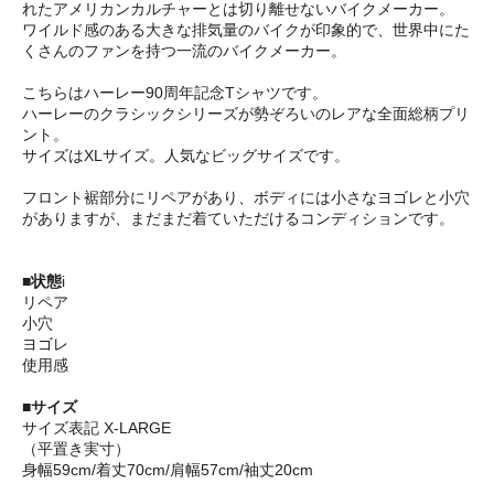
れたアメリカンカルチャーとは切り離せないバイクメーカー。
ワイルド感のある大きな排気量のバイクが印象的で、世界中にた
くさんのファンを持つ一流のバイクメーカー。
こちらはハーレー90周年記念Tシャツです。
ハーレーのクラシックシリーズが勢ぞろいのレアな全面総柄プリ
ント。
サイズはXLサイズ。人気なビッグサイズです。
フロント裾部分にリペアがあり、ボディには小さなヨゴレと小穴
がありますが、まだまだ着ていただけるコンディションです。
■状態
i
リペア
小穴
ヨゴレ
使用感
■サイズ
サイズ表記 X-LARGE
（平置き実寸）
身幅59cm/着丈70cm/肩幅57cm/袖丈20cm