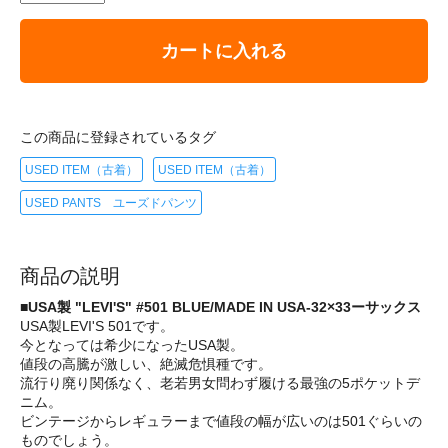
カートに入れる
この商品に登録されているタグ
USED ITEM（古着）
USED ITEM（古着）
USED PANTS ユーズドパンツ
商品の説明
■USA製 "LEVI'S" #501 BLUE/MADE IN USA-32×33ーサックス
USA製LEVI'S 501です。
今となっては希少になったUSA製。
値段の高騰が激しい、絶滅危惧種です。
流行り廃り関係なく、老若男女問わず履ける最強の5ポケットデ
ニム。
ビンテージからレギュラーまで値段の幅が広いのは501ぐらいの
ものでしょう。