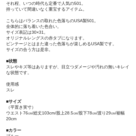
それ程、いつの時代も定番で人気の501。
持っていて間違いなく重宝するアイテム。
こちらはバランスの取れた色落ちのUSA製501。
全体的に落ち着いた色合い。
サイズ表記は30×31。
オリジナルレングスの赤タブになります。
ビンテージとはまた違った色落ちが楽しめるUSA製です。
サイズの合う方は是非。
■状態
スレやキズ等はありますが、目立つダメージや汚れの無いキレイ
な状態です。
使用感
スレ
■サイズ
（平置き実寸）
ウエスト76㎝/総丈103cm/股上28.5㎝/股下78㎝/渡り29㎝/裾幅
20cm
■カラー
ブルー