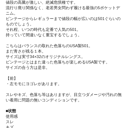
値段の高騰が激しい、絶滅危惧種です。
流行り廃り関係なく、老若男女問わず履ける最強の5ポケットデ
ニム。
ビンテージからレギュラーまで値段の幅が広いのは501ぐらいの
ものでしょう。
それ程、いつの時代も定番で人気の501。
持っていて間違いなく重宝するでしょう。
こちらはバランスの取れた色落ちのUSA製501。
まだ青さが残る１本。
サイズは実寸34×32のオリジナルレングス。
ビンテージとはまた違った色落ちが楽しめるUSA製です。
サイズの合う方は是非。
【前】
・左モモにヨゴレがあります。
スレやキズ、色落ち等はありますが、目立つダメージや汚れの無
い着用に問題の無いコンディションです。
■状態
使用感
スレ
キズ