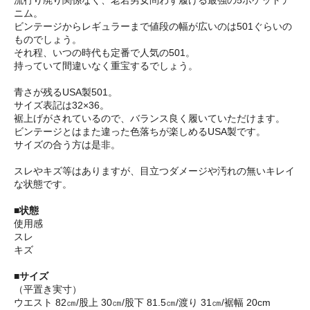
ニム。
ビンテージからレギュラーまで値段の幅が広いのは501ぐらいの
ものでしょう。
それ程、いつの時代も定番で人気の501。
持っていて間違いなく重宝するでしょう。
青さが残るUSA製501。
サイズ表記は32×36。
裾上げがされているので、バランス良く履いていただけます。
ビンテージとはまた違った色落ちが楽しめるUSA製です。
サイズの合う方は是非。
スレやキズ等はありますが、目立つダメージや汚れの無いキレイ
な状態です。
■状態
使用感
スレ
キズ
■サイズ
（平置き実寸）
ウエスト 82㎝/股上 30㎝/股下 81.5㎝/渡り 31㎝/裾幅 20cm