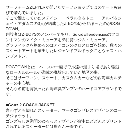
サーフチームZEPYERが開いたサーフショップではスケートも遊
びで嗜んでいました。
そこで溜まっていたステイシー・ペラルタ＆トニー・アルバ＆ジ
ェイ・アダムスの3人が結成したZ-BOYSから始まったのがDOG
TOWN。
創設者はZ-BOYSのメンバーであり、SuicidalTendenciesのフロ
ントマンのマイク・ミューアを弟に持つジム・ミューア。
グラフィックを務めるのはアイコンのクロスロゴを始め、数々の
スケートアートを輩出したレジェンドブルドックことウェス・ハ
ンプストン。
DOGTOWNとは、ベニスの一画でワル達の溜まり場であり強烈
なローカルルールが満載の廃墟化していた地区の事。
そこはサーフィン、スケート、カスタムカーなどの西海岸カルチ
ャーの中心地。
そんな名前を背負った西海岸臭プンプンのハードコアブランドで
す。
■Gonz 2 COACH JACKET
言わずとも知れたスケーター、マークゴンザレスデザインのコー
チジャケット。
ゴンズらしさ満開のゆるっとデザインが背中にどどんとプリント
されているスケーターには堪らん一着です。