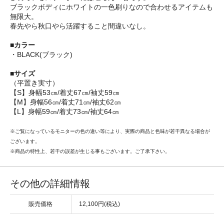
ブラックボディにホワイトの一色刷りなので合わせるアイテムも
無限大。
春先やら秋口やら活躍すること間違いなし。
■カラー
・BLACK(ブラック)
■サイズ
（平置き実寸）
【S】身幅53㎝/着丈67㎝/袖丈59㎝
【M】身幅56㎝/着丈71㎝/袖丈62㎝
【L】身幅59㎝/着丈73㎝/袖丈64㎝
※ご覧になっているモニターの色の違い等により、実際の商品と色味が若干異なる場合が
ございます。
※商品の特性上、若干の誤差が生じる事もございます。ご了承下さい。
その他の詳細情報
販売価格
12,100円(税込)