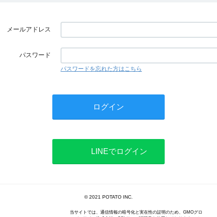
メールアドレス
パスワード
パスワードを忘れた方はこちら
LINEでログイン
© 2021 POTATO INC.
当サイトでは、通信情報の暗号化と実在性の証明のため、GMOグロ